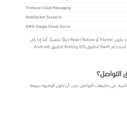
Firebase Cloud Messaging
WebSocket، Socket.io
AWS، Google Cloud، Azure
إذا كان الهدف إطلاق تطبيق بسرعة على أندرويد وiOS، فقد يكون Flutter أو React Native خيارًا مناسبًا. أما إذا كان
 لتطبيق Android.
ق التواصل؟
اشرة. في تطبيقات التواصل، يجب أن تكون الواجهة سريعة،