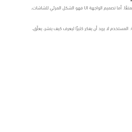
تصميم تجربة المستخدم UX هو ما يجعل التطبيق سهلًا وممتعًا. أما تصميم الواجهة UI فهو الشكل المرئي للشاشات،
لمستخدم لا يريد أن يفكر كثيرًا ليعرف كيف ينشر، يعلّق،