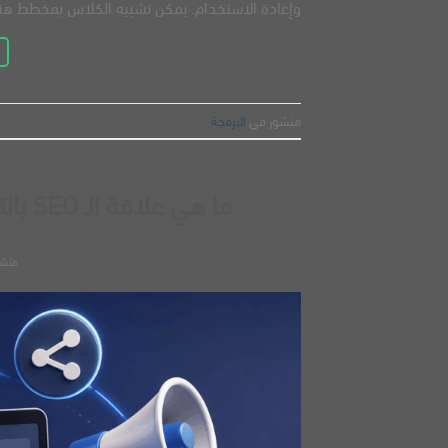
وإعادة الاستخدام. يمكن تشبيه الكلاس بمخطط هندسي يحدد
منشور في
البرمجة
ما هي علاقة الـ SEO بالتسويق الرقمي؟ وكيف يدعم نمو أعمالك؟
منش