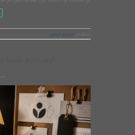
منشور في
التسويق الرقمي
كيف تصنع علامة تجا
منش