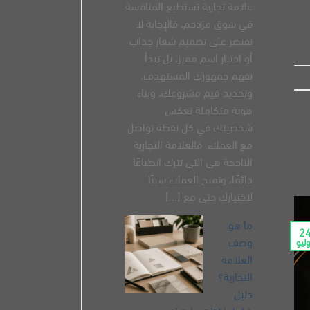
علامة تجارية​ تستطيع المنافسة
في سوق مزدحم، فالإجابة لا
تقتصر على تصميم شعار جذاب
أو اختيار اسم مميز، بل تبدأ
بفهم جمهورك المستهدف،
وتحديد قيم مشروعك، وبناء
هوية متكاملة تعكس
شخصيتك في كل نقطة تواصل
مع العملاء. فالعلامة التجارية
الناجحة هي التي تترك انطباعًا
دائمًا، وتمنح العملاء سببًا
لاختيارك حتى مع [...]
ما هو
2
وصف
ليو
العلامة
التجارية؟
دليل