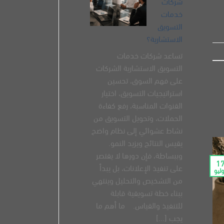
شركات
خدمات
التسويق
الاستشارية؟
تساعد شركات خدمات
التسويق الاستشارية الشركات
على فهم السوق، تحسين
استراتيجيات التسويق، اختيار
القنوات المناسبة، رفع كفاءة
الحملات، وتحويل التسويق من
نشاط عشوائي إلى نظام واضح
يقيس النتائج ويزيد النمو.
وببساطة، فإن دورها لا يقتصر
1
على تنفيذ الإعلانات، بل يبدأ
ليو
من التشخيص والتحليل وينتهي
ببناء خطة تسويقية قابلة
للتنفيذ والقياس. ما أهم ما
يجب [...]