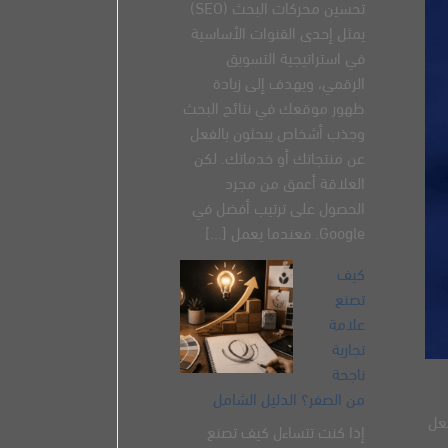
تحسين محركات البحث (SEO)
يمثل إحدى القنوات الأساسية
في استراتيجية التسويق
الرقمي، ويهدف إلى زيادة
ظهور موقعك في نتائج البحث
وجذب أشخاص يبحثون بالفعل
عن منتجاتك أو خدماتك. لكن
العلاقة أعمق من مجرد
الحصول على ترتيب أفضل في
Google. فعندما يعمل [...]
كيف
تصنع
علامة
تجارية
ناجحة
من الصفر؟ الدليل الشامل
عل
إذا كنت تتساءل كيف تصنع