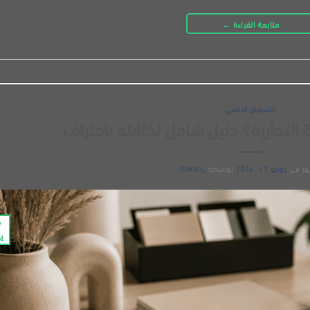
متابعة القراءة
←
التسويق الرقمي
لتجارية؟ دليل شامل لكتابته باحتراف
ور في
يوليو 17, 2026
بواسطة
ISMAIL
7
يو