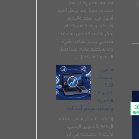
منظمة يمكن إنشاء نسخ
متعددة منها، مما يجعل الكود
أسهل في الفهم والتطوير
والاختبار وإعادة الاستخدام.
يمكن تشبيه الكلاس بمخطط
هندسي يحدد صفات الشيء
وما يستطيع فعله، بينما يمثل
الـ Object نسخة [...]
ما هي
علاقة الـ
SEO
بالتسويق
الرقمي؟
3
وكيف يدعم نمو أعمالك؟
ليو
إذا كنت تتساءل ما هي علاقة
ال seo بالتسويق الرقمي،
فالإجابة المختصرة هي أن