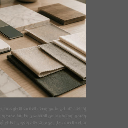
إذا كنت تتساءل ما هو وصف العلامة التجارية، فالإج
وقيمها وما يميزها عن المنافسين بطريقة مختصرة وواض
يساعد العملاء على فهم نشاطك وتكوين انطباع أولي