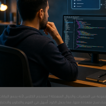
جموعة من المتغيرات والدوال المنفصلة؟ نستخدم الكلاس لأنه يجمع البيانات
اء نسخ متعددة منها، مما يجعل الكود أسهل في الفهم والتطوير والاختبار