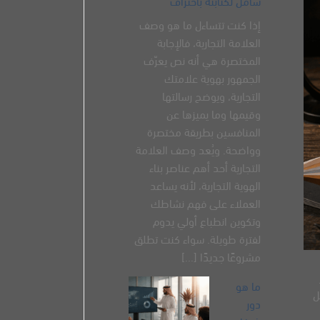
شامل لكتابته باحتراف
إذا كنت تتساءل ما هو وصف
العلامة التجارية، فالإجابة
المختصرة هي أنه نص يعرّف
الجمهور بهوية علامتك
التجارية، ويوضح رسالتها
وقيمها وما يميزها عن
المنافسين بطريقة مختصرة
وواضحة. ويُعد وصف العلامة
التجارية أحد أهم عناصر بناء
الهوية التجارية، لأنه يساعد
العملاء على فهم نشاطك
وتكوين انطباع أولي يدوم
لفترة طويلة. سواء كنت تطلق
مشروعًا جديدًا [...]
ما هو
ل
دور