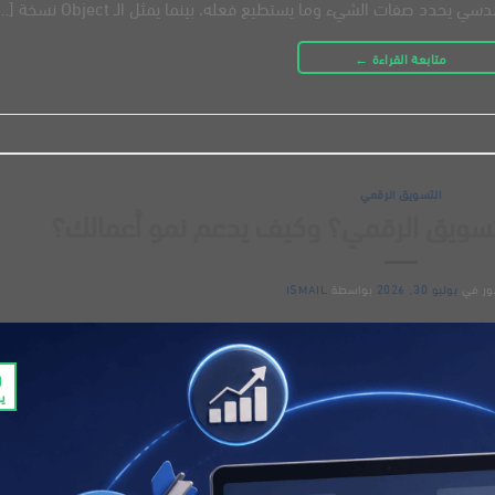
 صفات الشيء وما يستطيع فعله، بينما يمثل الـ Object نسخة […]
متابعة القراءة
←
التسويق الرقمي
ور في
يوليو 30, 2026
بواسطة
ISMAIL
0
يو