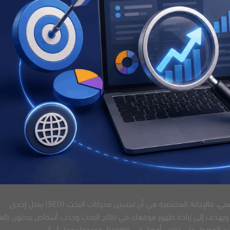
إذا كنت تتساءل ما هي علاقة ال seo بالتسويق الرقمي، فالإجابة المختصرة هي أن تحسين محركات البحث (SEO) يمثل إحدى
، ويهدف إلى زيادة ظهور موقعك في نتائج البحث وجذب أشخاص يبحثون بالف
ترتيب أفضل في Google. فعندما يعمل […]