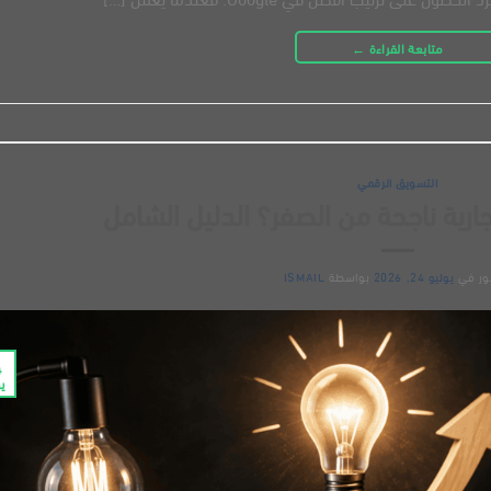
متابعة القراءة
←
التسويق الرقمي
رية ناجحة من الصفر؟ الدليل الشامل
ور في
يوليو 24, 2026
بواسطة
ISMAIL
4
يو