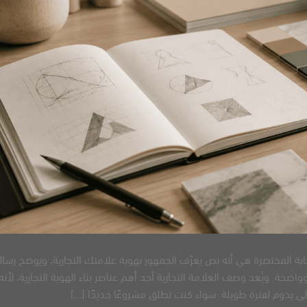
ابة المختصرة هي أنه نص يعرّف الجمهور بهوية علامتك التجارية، ويوضح رسالت
حة. ويُعد وصف العلامة التجارية أحد أهم عناصر بناء الهوية التجارية، لأنه
 يدوم لفترة طويلة. سواء كنت تطلق مشروعًا جديدًا […]