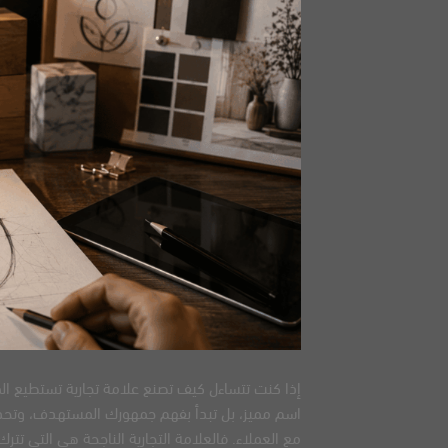
إذا كنت تتساءل كيف تصنع علامة تجارية​ تستطيع ال
اسم مميز، بل تبدأ بفهم جمهورك المستهدف، وتح
مع العملاء. فالعلامة التجارية الناجحة هي التي تترك 