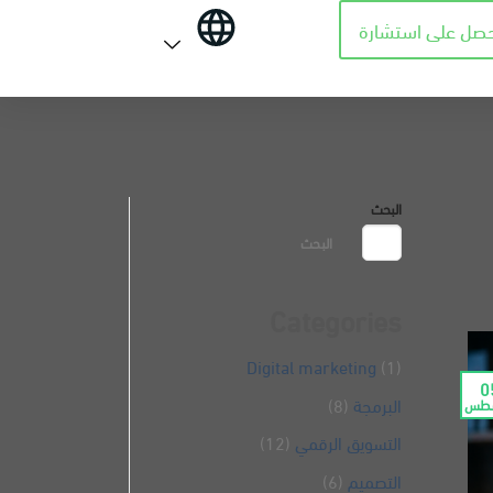
حصل على استشارة
البحث
البحث
Categories
Digital marketing
(1)
0
البرمجة
(8)
طس
التسويق الرقمي
(12)
التصميم
(6)