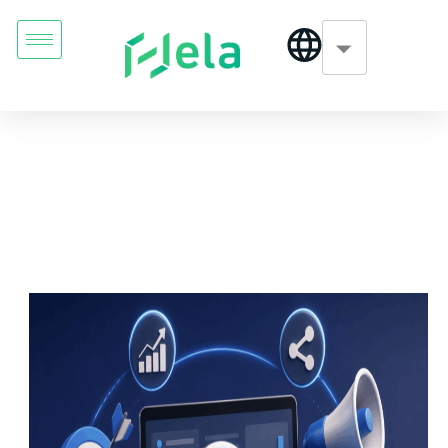
الــتســويق الــــرقــمـي