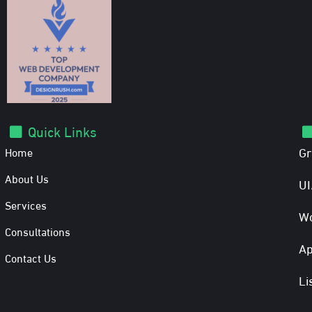
Quick Links
Gr
Home
About Us
UI
Services
Wo
Consultations
Ap
Contact Us
Li