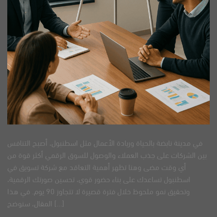
في مدينة نابضة بالحياة وريادة الأعمال مثل اسطنبول، أصبح التنافس
بين الشركات على جذب العملاء والوصول للسوق الرقمي أكثر قوة من
أي وقت مضى وهنا تظهر أهمية التعاقد مع شركة تسويق في
اسطنبول تساعدك على بناء حضور قوي، تحسين صورتك الرقمية،
وتحقيق نمو ملحوظ خلال فترة قصيرة لا تتجاوز 90 يوم. في هذا
المقال، سنوضح […]