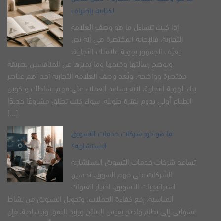
لكتابته باحتراف
إذا كنت تتساءل ما هو وصف العلامة
التجارية، فالإجابة المختصرة هي أنه نص
يعرّف الجمهور بهوية علامتك التجارية،
ويوضح رسالتها وقيمها وما يميزها عن المنافسين بطريقة
مختصرة وواضحة. ويُعد وصف العلامة التجارية أحد أهم عناصر
بناء الهوية التجارية، لأنه يساعد العملاء على فهم نشاطك وتكوين
انطباع أولي يدوم لفترة طويلة. سواء كنت تطلق مشروعًا جديدًا
[...]
ما هو دور شركات خدمات التسويق
الاستشارية؟
تساعد شركات خدمات التسويق الاستشارية
الشركات على فهم السوق، تحسين
استراتيجيات التسويق، اختيار القنوات
المناسبة، رفع كفاءة الحملات، وتحويل التسويق من نشاط
عشوائي إلى نظام واضح يقيس النتائج ويزيد النمو. وببساطة، فإن