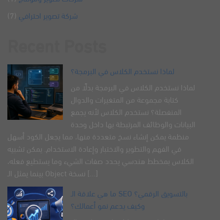
شركة تصوير احترافي
(7)
Recent Posts
لماذا نستخدم الكلاس في البرمجة؟
لماذا نستخدم الكلاس في البرمجة بدلًا من
كتابة مجموعة من المتغيرات والدوال
المنفصلة؟ نستخدم الكلاس لأنه يجمع
البيانات والوظائف المرتبطة بها داخل وحدة
منظمة يمكن إنشاء نسخ متعددة منها، مما يجعل الكود أسهل
في الفهم والتطوير والاختبار وإعادة الاستخدام. يمكن تشبيه
الكلاس بمخطط هندسي يحدد صفات الشيء وما يستطيع فعله،
بينما يمثل الـ Object نسخة [...]
ما هي علاقة الـ SEO بالتسويق الرقمي؟
وكيف يدعم نمو أعمالك؟