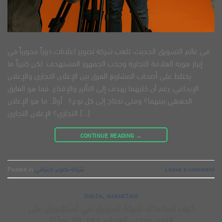
في عالم التسويق الحديث، تلعب شركة تصوير اعلانات دوراً محورياً في
إبراز هوية العلامة التجارية وجذب الجمهور المستهدف. لكن كثيراً ما
يختلط على أصحاب المشاريع الفرق بين الإعلان التجاري والإعلان
الإبداعي، رغم أن كليهما يهدف إلى التأثير والإقناع. فما هو الفارق
الحقيقي بينهما؟ ومتى تحتاج إلى كل نوع؟ أولاً: ما هو الإعلان
التجاري؟ الإعلان التجاري […]
CONTINUE READING
→
Leave a comment
شركة تصوير احترافي
Posted in
DIGITAL MARKETING
كيف تساعدك شركة تسويق في اسطنبول على
النمو وجذب العملاء خلال 90 يومًا؟