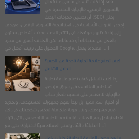
إذا كنت تتساءل ما هي علاقة ال seo
بالتسويق الرقمي، فالإجابة المختصرة هي
أن تحسين محركات البحث (SEO) يمثل
إحدى القنوات الأساسية في استراتيجية التسويق الرقمي، ويهدف
إلى زيادة ظهور موقعك في نتائج البحث وجذب أشخاص يبحثون
بالفعل عن منتجاتك أو خدماتك. لكن العلاقة أعمق من مجرد
الحصول على ترتيب أفضل في Google. فعندما يعمل [...]
كيف تصنع علامة تجارية ناجحة من الصفر؟
الدليل الشامل
إذا كنت تتساءل كيف تصنع علامة تجارية​
تستطيع المنافسة في سوق مزدحم،
فالإجابة لا تقتصر على تصميم شعار جذاب
أو اختيار اسم مميز، بل تبدأ بفهم جمهورك المستهدف، وتحديد
قيم مشروعك، وبناء هوية متكاملة تعكس شخصيتك في كل
نقطة تواصل مع العملاء. فالعلامة التجارية الناجحة هي التي تترك
انطباعًا دائمًا، وتمنح العملاء سببًا لاختيارك حتى مع [...]
ما هو وصف العلامة التجارية؟ دليل شامل